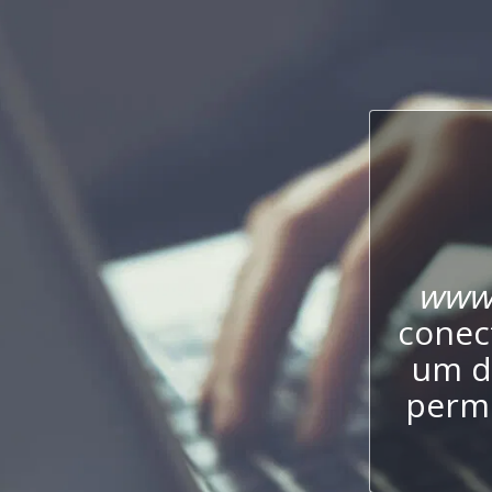
www.
conect
um d
permi