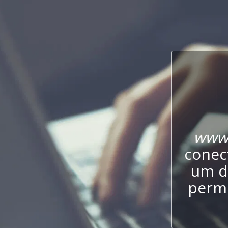
www.
conect
um d
permi